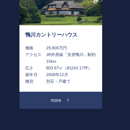
鴨川カントリーハウス
価格
29,800万円
アクセス
JR外房線「安房鴨川」駅約
15km
広さ
803.87㎡（約243.17坪）
築年月
2008年12月
種別
別荘・戸建て
more