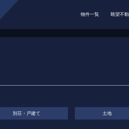
物件一覧
眺望不動産（
別荘・戸建て
土地