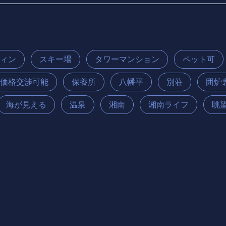
フィン
スキー場
タワーマンション
ペット可
価格交渉可能
保養所
八幡平
別荘
囲炉
海が見える
温泉
湘南
湘南ライフ
眺