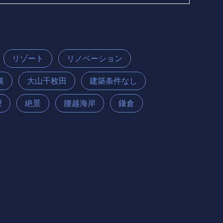
リゾート
リノベーション
裏
大山千枚田
建築条件なし
望
絶景
腰越海岸
鎌倉