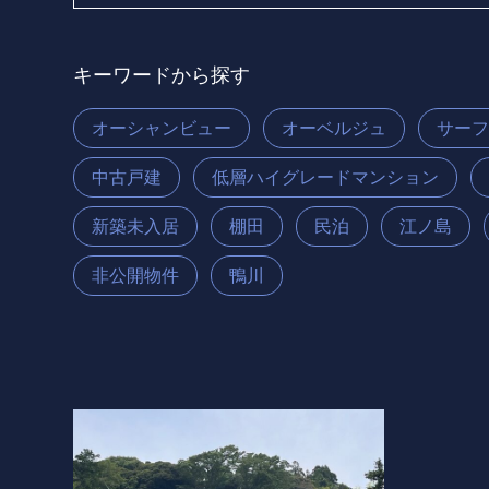
キーワードから探す
オーシャンビュー
オーベルジュ
サー
中古戸建
低層ハイグレードマンション
新築未入居
棚田
民泊
江ノ島
非公開物件
鴨川