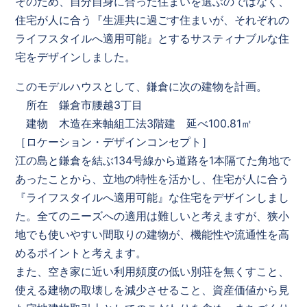
そのため、自分自身に合った住まいを選ぶのではなく、
住宅が人に合う『生涯共に過ごす住まいが、それぞれの
ライフスタイルへ適用可能』とするサスティナブルな住
宅をデザインしました。
このモデルハウスとして、鎌倉に次の建物を計画。
所在 鎌倉市腰越3丁目
建物 木造在来軸組工法3階建 延べ100.81㎡
［ロケーション・デザインコンセプト］
江の島と鎌倉を結ぶ134号線から道路を1本隔てた角地で
あったことから、立地の特性を活かし、住宅が人に合う
『ライフスタイルへ適用可能』な住宅をデザインしまし
た。全てのニーズへの適用は難しいと考えますが、狭小
地でも使いやすい間取りの建物が、機能性や流通性を高
めるポイントと考えます。
また、空き家に近い利用頻度の低い別荘を無くすこと、
使える建物の取壊しを減少させること、資産価値から見