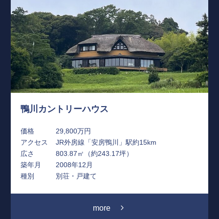
鴨川カントリーハウス
価格
29,800万円
アクセス
JR外房線「安房鴨川」駅約15km
広さ
803.87㎡（約243.17坪）
築年月
2008年12月
種別
別荘・戸建て
more