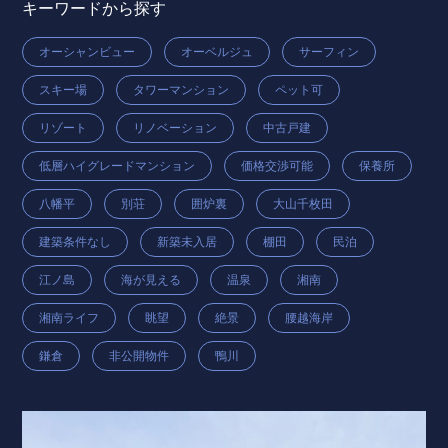
キーワードから探す
オーシャンビュー
オーベルジュ
サーフィン
スキー場
タワーマンション
ペット可
リゾート
リノベーション
中古戸建
低層ハイグレードマンション
価格交渉可能
保養所
八幡平
別荘
囲炉裏
大山千枚田
建築条件なし
新築未入居
棚田
民泊
江ノ島
海が見える
温泉
湘南
湘南ライフ
眺望
絶景
腰越海岸
鎌倉
非公開物件
鴨川